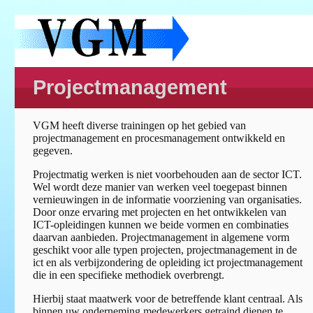
Projectmanagement
VGM heeft diverse trainingen op het gebied van
projectmanagement en procesmanagement ontwikkeld en
gegeven.
Projectmatig werken is niet voorbehouden aan de sector ICT.
Wel wordt deze manier van werken veel toegepast binnen
vernieuwingen in de informatie voorziening van organisaties.
Door onze ervaring met projecten en het ontwikkelen van
ICT-opleidingen kunnen we beide vormen en combinaties
daarvan aanbieden. Projectmanagement in algemene vorm
geschikt voor alle typen projecten, projectmanagement in de
ict en als verbijzondering de opleiding ict projectmanagement
die in een specifieke methodiek overbrengt.
Hierbij staat maatwerk voor de betreffende klant centraal. Als
binnen uw onderneming medewerkers getraind dienen te