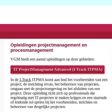
Opleidingen projectmanagement en
procesmanagement
VGM biedt een aantal opleidingen op deze gebieden:
IT ProjectManagement Advanced (I-Track ITPMA)
In de
I-Track
ITPMA komt aan bod het voorbereiden van een
project, de inrichting ervan, het beheersen van projecten,
omgaan met de projectomgeving en het afsluiten van een
project. Deze opleiding richt zich op professionals die
regelmatig met IT-projecten te maken krijgen en een sturende
of leidende rol spelen bij het voorbereiden, inrichten en
beheersen van dergelijke projecten.