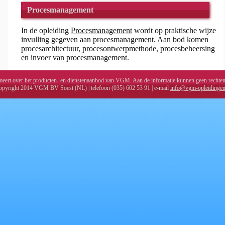
Procesmanagement
In de opleiding
Procesmanagement
wordt op praktische wijze
invulling gegeven aan procesmanagement. Aan bod komen
procesarchitectuur, procesontwerpmethode, procesbeheersing
en invoer van procesmanagement.
rmeert over het producten- en dienstenaanbod van VGM. Aan de informatie kunnen geen rechte
pyright 2014 VGM BV Soest (NL) | telefoon (035) 602 53 91 | e-mail
info@vgm-opleidinge