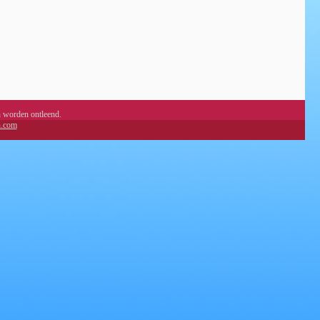
n worden ontleend.
n.com