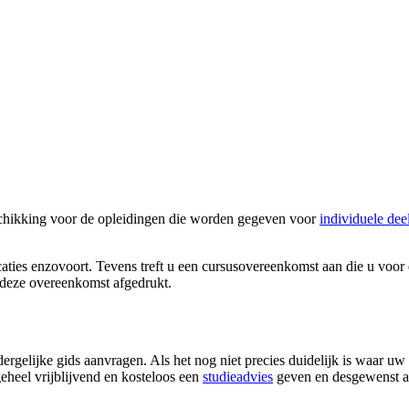
schikking voor de opleidingen die worden gegeven voor
individuele de
locaties enzovoort. Tevens treft u een cursusovereenkomst aan die u voor
eze overeenkomst afgedrukt.
gelijke gids aanvragen. Als het nog niet precies duidelijk is waar uw o
eheel vrijblijvend en kosteloos een
studieadvies
geven en desgewenst aa