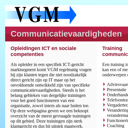
Communicatievaardigheden
Opleidingen ICT en sociale
Training
competenties
communica
Als opleider in een specifiek ICT-gericht
Een training 
marktsegment komt VGM regelmatig vragen
kan een of me
bij zijn klanten tegen die niet noodzakelijk
onderwerpen 
direct gericht zijn op IT maar op het
Adviesvaar
onvoldoende ontwikkeld zijn van specifieke
Presentatie
communicatievaardigheden. Steeds is het
Onderhand
belang gebleken van dergelijke trainingen
Telefoontra
voor het goed functioneren van een
Vergaderte
organisatie, zowel intern als naar buiten toe.
Verandering
Op deze webpagina geven we een beknopt
veranderm
overzicht van de meest gevraagde trainingen
Functioner
op dit gebied. Deze trainingen zijn sterk
Coaching
klantgericht en dus bij uitstek maatwerk.