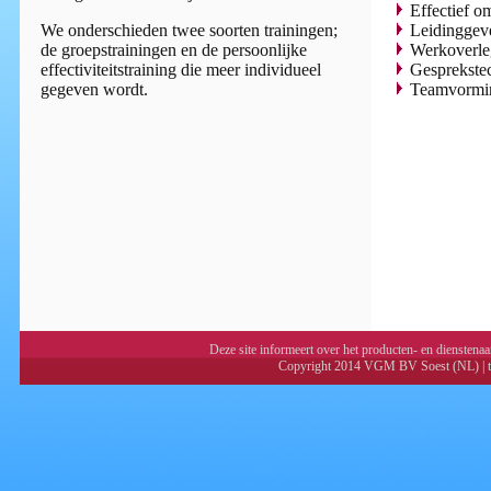
Effectief o
We onderschieden twee soorten trainingen;
Leidinggev
de groepstrainingen en de persoonlijke
Werkoverle
effectiviteitstraining die meer individueel
Gesprekste
gegeven wordt.
Teamvormi
Deze site informeert over het producten- en dienste
Copyright 2014 VGM BV Soest (NL) | te